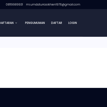
08119989931
mi.umdaturrasikhien1976@gmail.com
DAFTARAN
PENGUMUMAN
DAFTAR
LOGIN