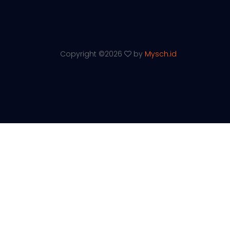
Copyright ©
2026
by
Mysch.id