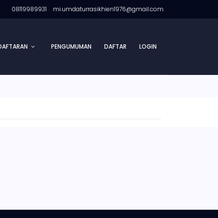
08119989931
mi.umdaturrasikhien1976@gmail.com
DAFTARAN
PENGUMUMAN
DAFTAR
LOGIN