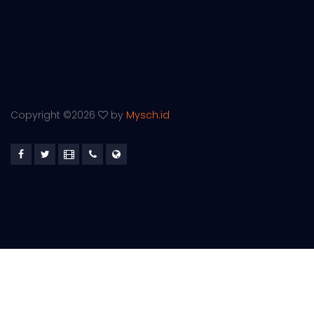
Copyright ©
2026
by
Mysch.id