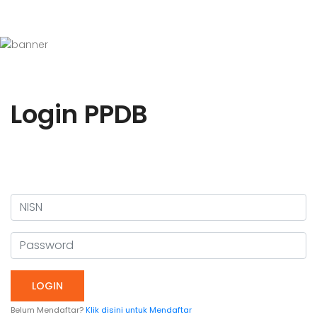
Login PPDB
Login PPDB Online
Belum Mendaftar?
Klik disini untuk Mendaftar