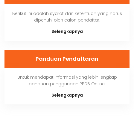
Berikut ini adalah syarat dan ketentuan yang harus
dipenuhi oleh calon pendaftar.
Selengkapnya
Panduan Pendaftaran
Untuk mendapat informasi yang lebih lengkap
panduan penggunaan PPDB Online.
Selengkapnya