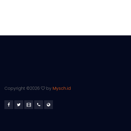
Copyright ©
2026
by
Mysch.id